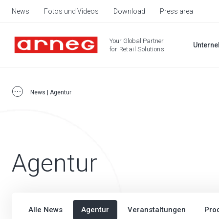
News
Fotos und Videos
Download
Press area
Your Global Partner
Untern
for Retail Solutions
News | Agentur
Agentur
Alle News
Agentur
Veranstaltungen
Pro