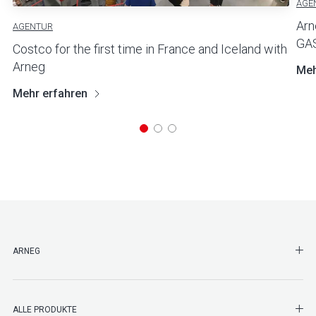
AGE
Arn
AGENTUR
GAS
Costco for the first time in France and Iceland with
Arneg
Meh
Mehr erfahren
SHO
ARNEG
SHO
ALLE PRODUKTE