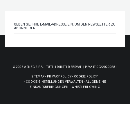
© 2026 ARNEG S.P.A. | TUTTI I DIRITTI RISERVATI | P.IVA IT 00220200281
SITEMAP
-
PRIVACY POLICY
-
COOKIE POLICY
-
COOKIE-EINSTELLUNGEN VERWALTEN
-
ALLGEMEINE
EINKAUFSBEDINGUNGEN
-
WHISTLEBLOWING