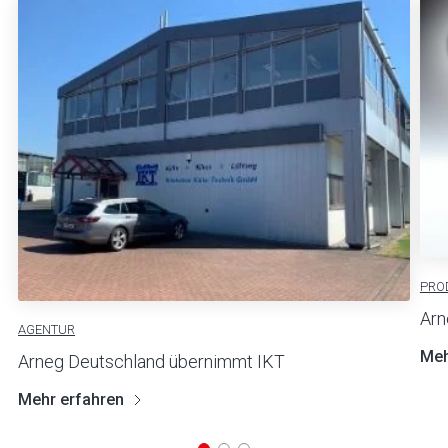
PRO
Arn
AGENTUR
Meh
Arneg Deutschland übernimmt IKT
Mehr erfahren