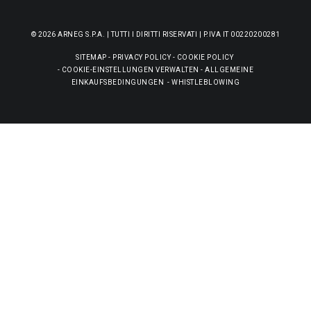
© 2026 ARNEG S.P.A. | TUTTI I DIRITTI RISERVATI | P.IVA IT 00220200281
SITEMAP
-
PRIVACY POLICY
-
COOKIE POLICY
-
COOKIE-EINSTELLUNGEN VERWALTEN
-
ALLGEMEINE
EINKAUFSBEDINGUNGEN
-
WHISTLEBLOWING