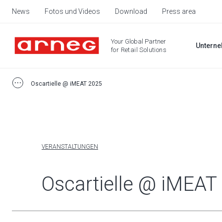
News
Fotos und Videos
Download
Press area
Your Global Partner
Untern
for Retail Solutions
Oscartielle @ iMEAT 2025
VERANSTALTUNGEN
Oscartielle @ iMEAT