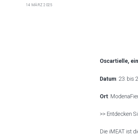
14 MÄRZ 2025
Oscartielle, e
Datum
: 23. bis
Ort
: ModenaFier
>> Entdecken Si
Die iMEAT ist d