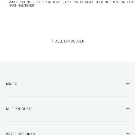
MASSGESCHNEIDERTE TECHNOLOGIE, ACHTUNG DES ARCHITEKTONISCHEN KONTEXTES
NACHHALTIGKEIT.
ALLE ENTDECKEN
SHO
ARNEG
SHO
ALLE PRODUKTE
NÜTZLICHE LINKS