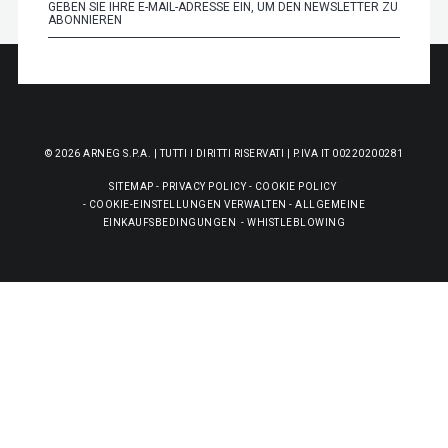
© 2026 ARNEG S.P.A. | TUTTI I DIRITTI RISERVATI | P.IVA IT 00220200281
SITEMAP
-
PRIVACY POLICY
-
COOKIE POLICY
-
COOKIE-EINSTELLUNGEN VERWALTEN
-
ALLGEMEINE
EINKAUFSBEDINGUNGEN
-
WHISTLEBLOWING