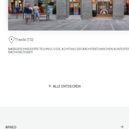
Trieste (TS)
MASSGESCHNEIDERTE TECHNOLOGIE, ACHTUNG DES ARCHITEKTONISCHEN KONTEXTES
NACHHALTIGKEIT.
ALLE ENTDECKEN
SHO
ARNEG