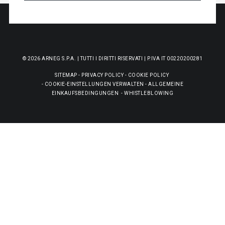
© 2026 ARNEG S.P.A. | TUTTI I DIRITTI RISERVATI | P.IVA IT 00220200281
SITEMAP
-
PRIVACY POLICY
-
COOKIE POLICY
-
COOKIE-EINSTELLUNGEN VERWALTEN
-
ALLGEMEINE
EINKAUFSBEDINGUNGEN
-
WHISTLEBLOWING