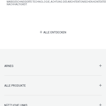
MASSGESCHNEIDERTE TECHNOLOGIE, ACHTUNG DES ARCHITEKTONISCHEN KONTEXTES
NACHHALTIGKEIT.
ALLE ENTDECKEN
SHO
ARNEG
SHO
ALLE PRODUKTE
NÜTZLICHE LINKS