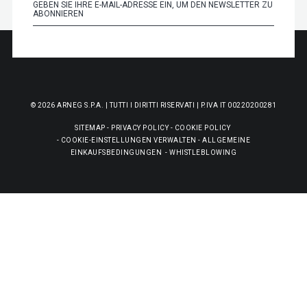
© 2026 ARNEG S.P.A. | TUTTI I DIRITTI RISERVATI | P.IVA IT 00220200281
SITEMAP
-
PRIVACY POLICY
-
COOKIE POLICY
-
COOKIE-EINSTELLUNGEN VERWALTEN
-
ALLGEMEINE
EINKAUFSBEDINGUNGEN
-
WHISTLEBLOWING