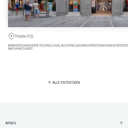
Trieste (TS)
MASSGESCHNEIDERTE TECHNOLOGIE, ACHTUNG DES ARCHITEKTONISCHEN KONTEXTES
NACHHALTIGKEIT.
ALLE ENTDECKEN
SHO
ARNEG