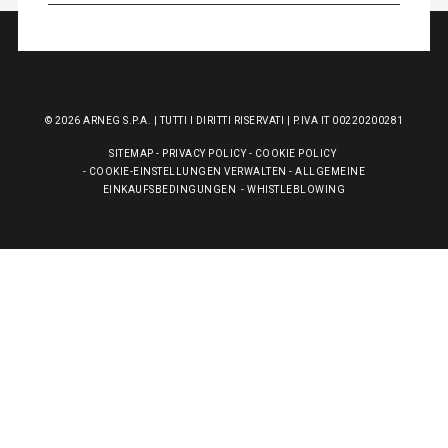
© 2026 ARNEG S.P.A. | TUTTI I DIRITTI RISERVATI | P.IVA IT 00220200281
SITEMAP
-
PRIVACY POLICY
-
COOKIE POLICY
-
COOKIE-EINSTELLUNGEN VERWALTEN
-
ALLGEMEINE
EINKAUFSBEDINGUNGEN
-
WHISTLEBLOWING