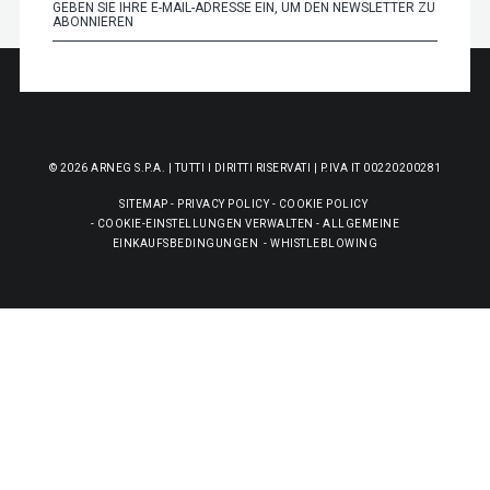
© 2026 ARNEG S.P.A. | TUTTI I DIRITTI RISERVATI | P.IVA IT 00220200281
SITEMAP
-
PRIVACY POLICY
-
COOKIE POLICY
-
COOKIE-EINSTELLUNGEN VERWALTEN
-
ALLGEMEINE
EINKAUFSBEDINGUNGEN
-
WHISTLEBLOWING