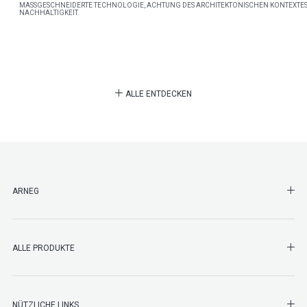
MASSGESCHNEIDERTE TECHNOLOGIE, ACHTUNG DES ARCHITEKTONISCHEN KONTEXTES
NACHHALTIGKEIT.
ALLE ENTDECKEN
SHO
ARNEG
SHO
ALLE PRODUKTE
NÜTZLICHE LINKS