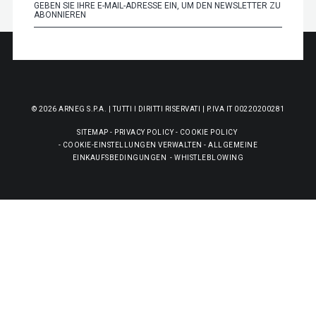
© 2026 ARNEG S.P.A. | TUTTI I DIRITTI RISERVATI | P.IVA IT 00220200281
SITEMAP
-
PRIVACY POLICY
-
COOKIE POLICY
-
COOKIE-EINSTELLUNGEN VERWALTEN
-
ALLGEMEINE
EINKAUFSBEDINGUNGEN
-
WHISTLEBLOWING