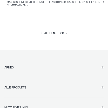
MASSGESCHNEIDERTE TECHNOLOGIE, ACHTUNG DES ARCHITEKTONISCHEN KONTEXTES
NACHHALTIGKEIT.
ALLE ENTDECKEN
SHO
ARNEG
SHO
ALLE PRODUKTE
NÜTZLICHE LINKS