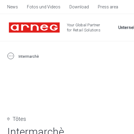
News
Fotos und Videos
Download
Press area
Your Global Partner
Untern
for Retail Solutions
Intermarchè
Tôtes
Intermarchè