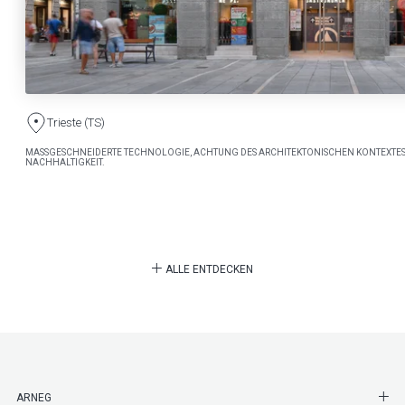
Trieste (TS)
MASSGESCHNEIDERTE TECHNOLOGIE, ACHTUNG DES ARCHITEKTONISCHEN KONTEXTES
NACHHALTIGKEIT.
ALLE ENTDECKEN
SHO
ARNEG