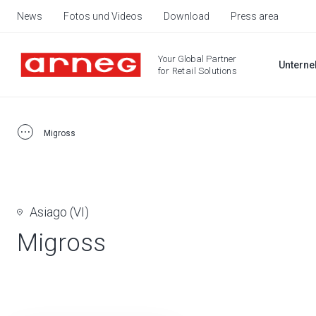
News
Fotos und Videos
Download
Press area
Your Global Partner
Untern
for Retail Solutions
Migross
Asiago (VI)
Migross