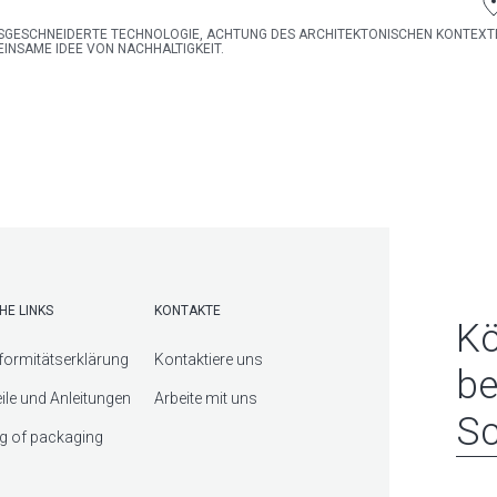
GESCHNEIDERTE TECHNOLOGIE, ACHTUNG DES ARCHITEKTONISCHEN KONTEXTE
INSAME IDEE VON NACHHALTIGKEIT.
HE LINKS
KONTAKTE
Kö
ormitätserklärung
Kontaktiere uns
be
eile und Anleitungen
Arbeite mit uns
Sc
g of packaging