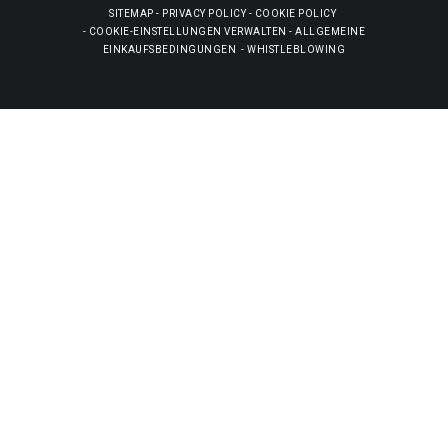
SITEMAP
-
PRIVACY POLICY
-
COOKIE POLICY
-
COOKIE-EINSTELLUNGEN VERWALTEN
-
ALLGEMEINE
EINKAUFSBEDINGUNGEN
-
WHISTLEBLOWING