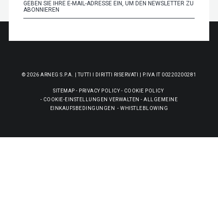
© 2026 ARNEG S.P.A. | TUTTI I DIRITTI RISERVATI | P.IVA IT 00220200281
SITEMAP
-
PRIVACY POLICY
-
COOKIE POLICY
-
COOKIE-EINSTELLUNGEN VERWALTEN
-
ALLGEMEINE
EINKAUFSBEDINGUNGEN
-
WHISTLEBLOWING