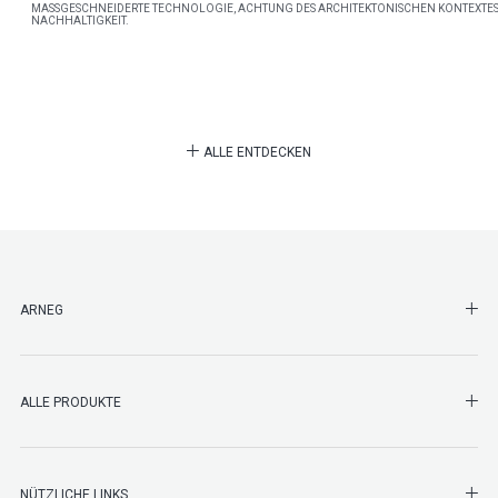
MASSGESCHNEIDERTE TECHNOLOGIE, ACHTUNG DES ARCHITEKTONISCHEN KONTEXTES
NACHHALTIGKEIT.
ALLE ENTDECKEN
SHO
ARNEG
SHO
ALLE PRODUKTE
NÜTZLICHE LINKS