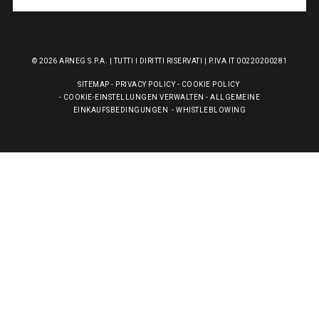
© 2026 ARNEG S.P.A. | TUTTI I DIRITTI RISERVATI | P.IVA IT 00220200281
SITEMAP
-
PRIVACY POLICY
-
COOKIE POLICY
-
COOKIE-EINSTELLUNGEN VERWALTEN
-
ALLGEMEINE
EINKAUFSBEDINGUNGEN
-
WHISTLEBLOWING