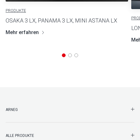
PRODUKTE
PRO
OSAKA 3 LX, PANAMA 3 LX, MINI ASTANA LX
LO
Mehr erfahren
Meh
SHO
ARNEG
SHO
ALLE PRODUKTE