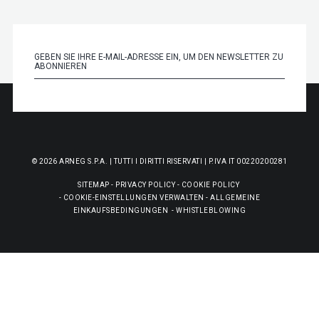
© 2026 ARNEG S.P.A. | TUTTI I DIRITTI RISERVATI | P.IVA IT 00220200281
SITEMAP
-
PRIVACY POLICY
-
COOKIE POLICY
-
COOKIE-EINSTELLUNGEN VERWALTEN
-
ALLGEMEINE
EINKAUFSBEDINGUNGEN
-
WHISTLEBLOWING