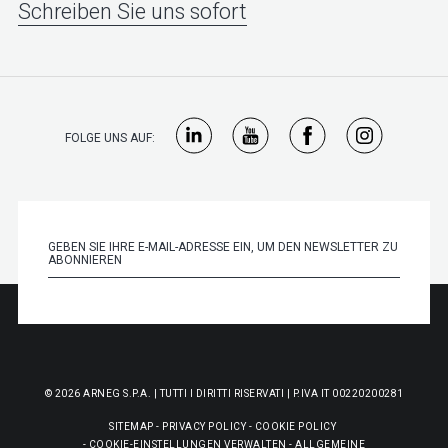
Schreiben Sie uns sofort
FOLGE UNS AUF:
© 2026 ARNEG S.P.A. | TUTTI I DIRITTI RISERVATI | P.IVA IT 00220200281
SITEMAP
-
PRIVACY POLICY
-
COOKIE POLICY
-
COOKIE-EINSTELLUNGEN VERWALTEN
-
ALLGEMEINE