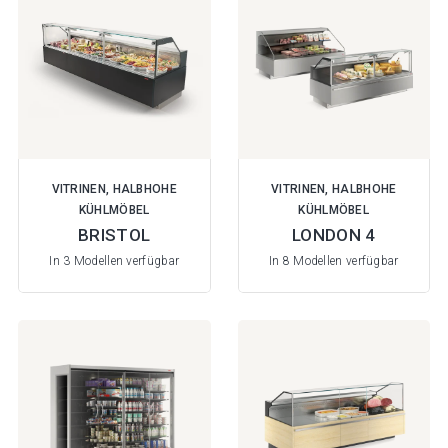
VITRINEN, HALBHOHE
VITRINEN, HALBHOHE
KÜHLMÖBEL
KÜHLMÖBEL
BRISTOL
LONDON 4
In 3 Modellen verfügbar
In 8 Modellen verfügbar