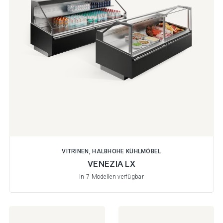
VITRINEN, HALBHOHE KÜHLMÖBEL
VENEZIA LX
In 7 Modellen verfügbar