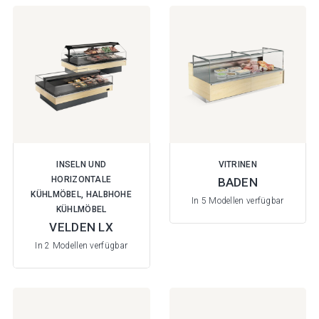
INSELN UND
VITRINEN
HORIZONTALE
BADEN
KÜHLMÖBEL, HALBHOHE
In 5 Modellen verfügbar
KÜHLMÖBEL
VELDEN LX
In 2 Modellen verfügbar