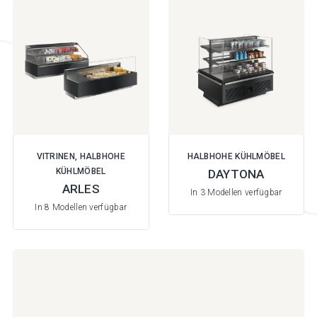
VITRINEN, HALBHOHE
HALBHOHE KÜHLMÖBEL
KÜHLMÖBEL
DAYTONA
ARLES
In 3 Modellen verfügbar
In 8 Modellen verfügbar