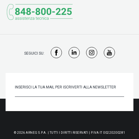
SEGUICI SU:
© 2026 ARNEG S.P.A. | TUTTI I DIRITTI RISERVATI | P.IVA IT 00220200281