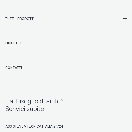
SHO
TUTTI I PRODOTTI
SHO
LINK UTILI
SHO
CONTATTI
Hai bisogno di aiuto?
Scrivici subito
ASSISTENZA TECNICA ITALIA 24/24