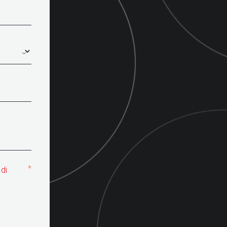
*
 di