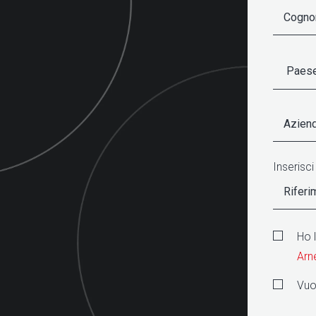
Inserisci
Ho 
Arn
Vuoi