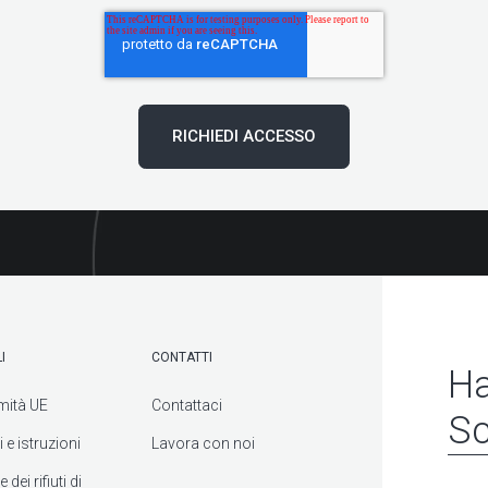
I
CONTATTI
Ha
mità UE
Contattaci
Sc
 e istruzioni
Lavora con noi
dei rifiuti di