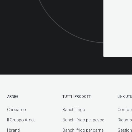
ARNEG
TUTTI I PRODOTTI
LINK UTIL
Chi siamo
Banchi frigo
Confor
Il Gruppo Arneg
Banchi frigo per pesce
Ricambi
I brand
Banchi frigo per carne
Gestione 