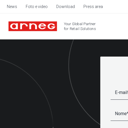
News
Foto e video
Download
Press area
Your Global Partner
for Retail Solutions