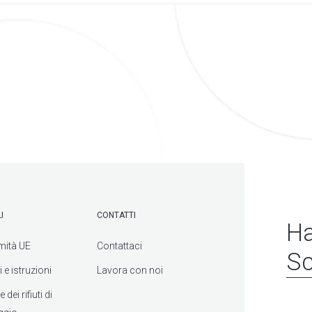
I
CONTATTI
Ha
mità UE
Contattaci
Sc
 e istruzioni
Lavora con noi
dei rifiuti di