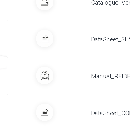
Catalogue_V
DataSheet_SI
Manual_REID
DataSheet_C