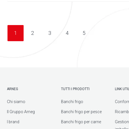
1
2
3
4
5
ARNEG
TUTTI I PRODOTTI
LINK UTIL
Chi siamo
Banchi frigo
Confor
Il Gruppo Arneg
Banchi frigo per pesce
Ricambi
I brand
Banchi frigo per carne
Gestione 