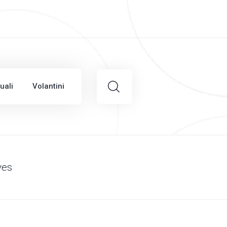
uali
Volantini
ves