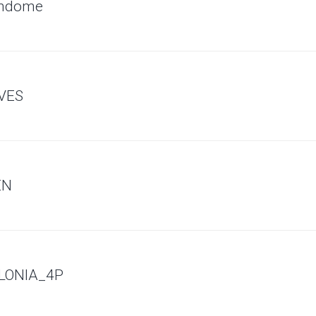
endome
LVES
EN
OLONIA_4P