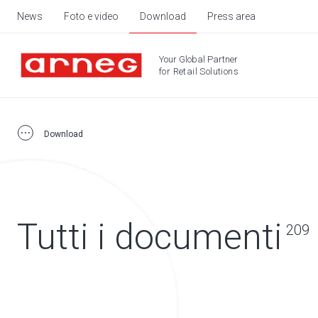
News
Foto e video
Download
Press area
Your Global Partner
for Retail Solutions
Download
Tutti i documenti
209