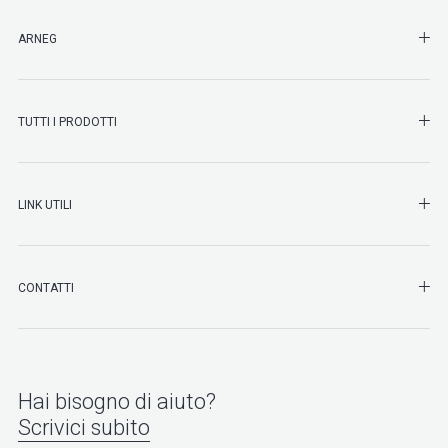
SHO
ARNEG
SHO
TUTTI I PRODOTTI
SHO
LINK UTILI
SHO
CONTATTI
Hai bisogno di aiuto?
Scrivici subito