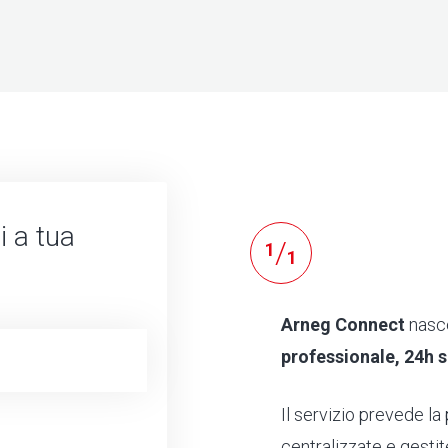
i a tua
/
1
1
Arneg Connect
nasce
professionale, 24h s
Il servizio prevede la 
centralizzate e gestit