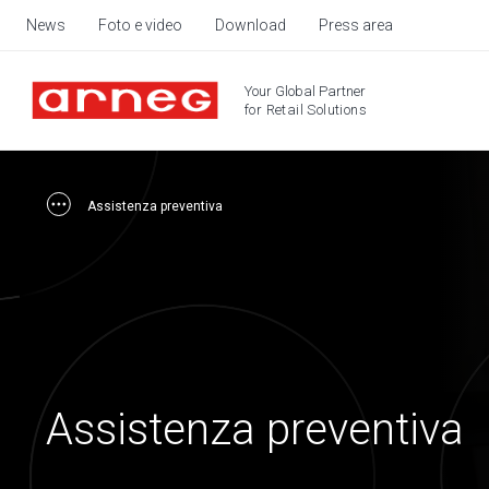
News
Foto e video
Download
Press area
Your Global Partner
for Retail Solutions
Assistenza preventiva
Assistenza preventiva