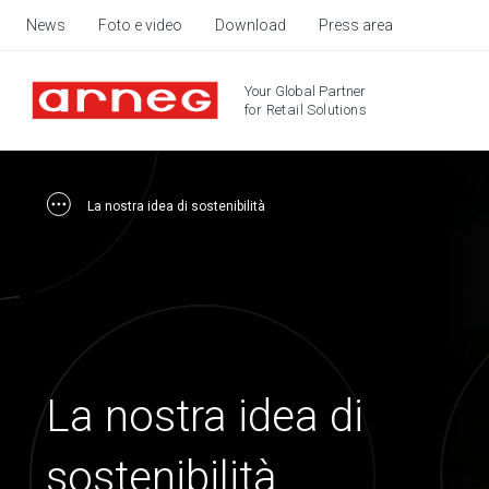
News
Foto e video
Download
Press area
Your Global Partner
for Retail Solutions
La nostra idea di sostenibilità
La nostra idea di
sostenibilità