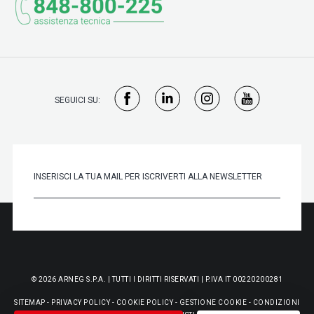
SEGUICI SU:
© 2026 ARNEG S.P.A. | TUTTI I DIRITTI RISERVATI | P.IVA IT 00220200281
SITEMAP
-
PRIVACY POLICY
-
COOKIE POLICY
-
GESTIONE COOKIE
-
CONDIZIONI