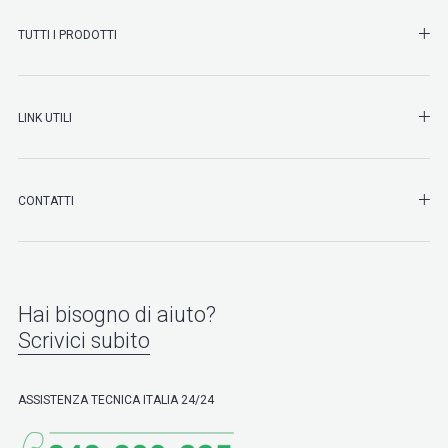
SHO
TUTTI I PRODOTTI
SHO
LINK UTILI
SHO
CONTATTI
Hai bisogno di aiuto?
Scrivici subito
ASSISTENZA TECNICA ITALIA 24/24