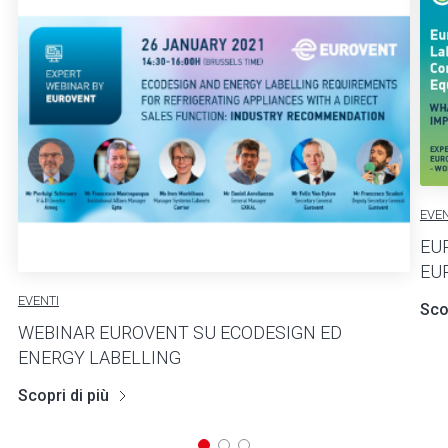
EVEN
EU
EU
EVENTI
Scop
WEBINAR EUROVENT SU ECODESIGN ED
ENERGY LABELLING
Scopri di più