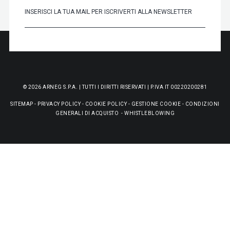
© 2026 ARNEG S.P.A. | TUTTI I DIRITTI RISERVATI | P.IVA IT 00220200281
SITEMAP
-
PRIVACY POLICY
-
COOKIE POLICY
-
GESTIONE COOKIE
-
CONDIZIONI
GENERALI DI ACQUISTO
-
WHISTLEBLOWING