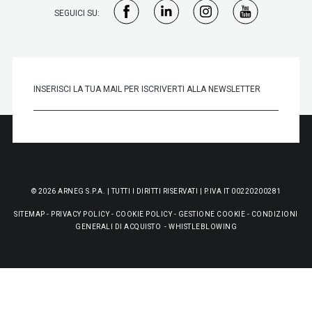
SEGUICI SU:
© 2026 ARNEG S.P.A. | TUTTI I DIRITTI RISERVATI | P.IVA IT 00220200281
SITEMAP
-
PRIVACY POLICY
-
COOKIE POLICY
-
GESTIONE COOKIE
-
CONDIZIONI
GENERALI DI ACQUISTO
-
WHISTLEBLOWING