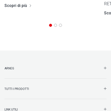
RE
Scopri di più
Scop
SHO
ARNEG
SHO
TUTTI I PRODOTTI
SHO
LINK UTILI