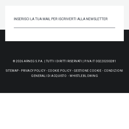
© 2026 ARNEG S.P.A. | TUTTI I DIRITTI RISERVATI | P.IVA IT 00220200281
SITEMAP
-
PRIVACY POLICY
-
COOKIE POLICY
-
GESTIONE COOKIE
-
CONDIZIONI
GENERALI DI ACQUISTO
-
WHISTLEBLOWING