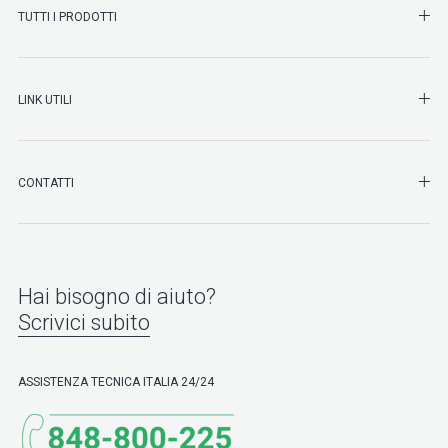
SHO
TUTTI I PRODOTTI
SHO
LINK UTILI
SHO
CONTATTI
Hai bisogno di aiuto?
Scrivici subito
ASSISTENZA TECNICA ITALIA 24/24