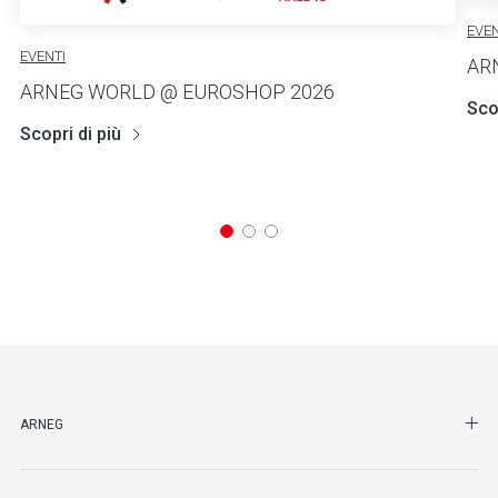
EVEN
EVENTI
AR
ARNEG WORLD @ EUROSHOP 2026
Scop
Scopri di più
SHO
ARNEG