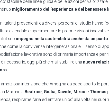
co: stabilire delle linee guida e delle azioni per valorizzare
ntinuo
miglioramento dell’esperienza e del benessere l
ani talenti provenienti da diversi percorsi di studio hanno l’
tura aziendale e sperimentare le proprie visioni innovative. 
ti il suo
impegno nella
sostenibilità anche da un punto 
che come la convivenza intergenerazionale, il senso di ap
oddisfazione lavorativa sono di primaria importanza e per 
è necessario, oggi più che mai, stabilire una
nuova relazio
voro
.
 ambiziosa intenzione che Arneg ha da poco aperto le port
an Martino a
Beatrice, Giulia, Davide, Mirco
e
Thomas
p
zienda, respirarne l’aria ed entrare un po’ alla volta nei suo