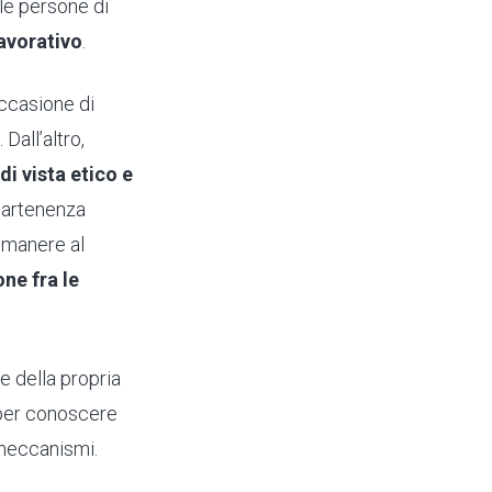
 le persone di
avorativo
.
occasione di
Dall’altro,
di vista
etico e
partenenza
rimanere al
ne fra le
e della propria
er conoscere
i meccanismi.