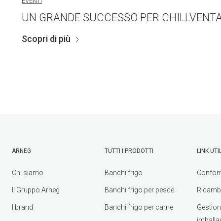
EVENTI
UN GRANDE SUCCESSO PER CHILLVENTA
Scopri di più
ARNEG
TUTTI I PRODOTTI
LINK UTIL
Chi siamo
Banchi frigo
Confor
Il Gruppo Arneg
Banchi frigo per pesce
Ricambi
I brand
Banchi frigo per carne
Gestione 
imballa