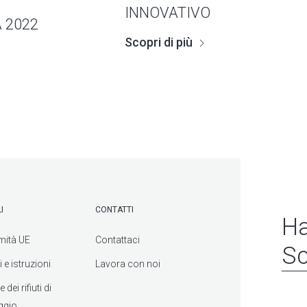
INNOVATIVO
 2022
Scopri di più
I
CONTATTI
Ha
mità UE
Contattaci
Sc
 e istruzioni
Lavora con noi
dei rifiuti di
ggio