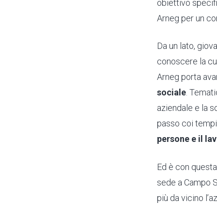
obiettivo specifi
Arneg per un co
Da un lato, giov
conoscere la cul
Arneg porta avan
sociale
. Temati
aziendale e la s
passo coi tempi 
persone e il la
Ed è con questa
sede a Campo S
più da vicino l’a