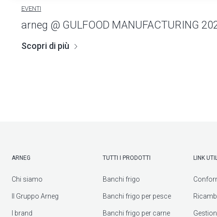
EVENTI
arneg @ GULFOOD MANUFACTURING 20
Scopri di più
ARNEG
TUTTI I PRODOTTI
LINK UTIL
Chi siamo
Banchi frigo
Confor
Il Gruppo Arneg
Banchi frigo per pesce
Ricambi
I brand
Banchi frigo per carne
Gestione 