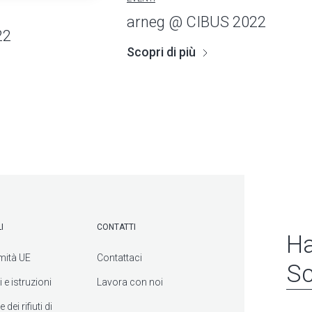
arneg @ CIBUS 2022
22
Scopri di più
I
CONTATTI
Ha
mità UE
Contattaci
Sc
 e istruzioni
Lavora con noi
dei rifiuti di