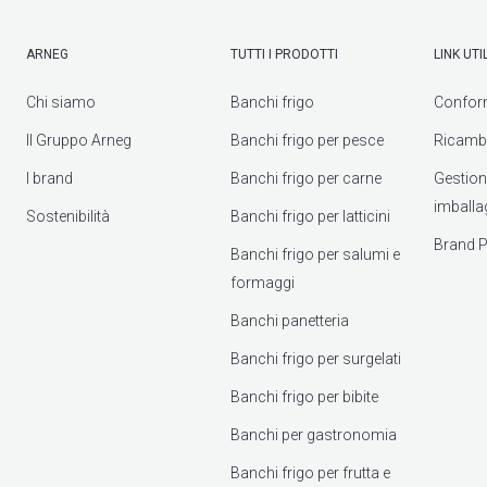
ARNEG
TUTTI I PRODOTTI
LINK UTIL
Chi siamo
Banchi frigo
Confor
Il Gruppo Arneg
Banchi frigo per pesce
Ricambi
I brand
Banchi frigo per carne
Gestione 
imballa
Sostenibilità
Banchi frigo per latticini
Brand P
Banchi frigo per salumi e
formaggi
Banchi panetteria
Banchi frigo per surgelati
Banchi frigo per bibite
Banchi per gastronomia
Banchi frigo per frutta e