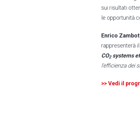
sui risultati ott
le opportunità c
Enrico Zambot
rappresenterà i
CO
systems eff
2
l'efficienza dei 
>>
Vedi il pro