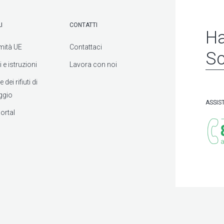
I
CONTATTI
Ha
mità UE
Contattaci
Sc
 e istruzioni
Lavora con noi
dei rifiuti di
ggio
ASSIS
ortal