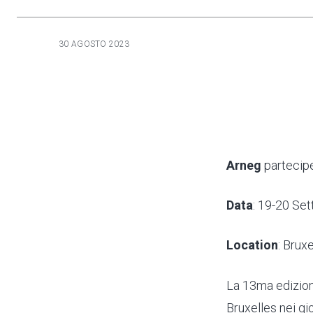
30 AGOSTO 2023
Arneg
partecip
Data
: 19-20 Se
Location
: Brux
La 13ma edizion
Bruxelles nei gi