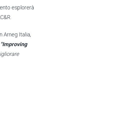
evento esplorerà
AC&R.
n Arneg Italia,
o
"Improving
igliorare