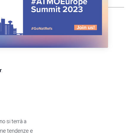
r
.
o si terrà a
time tendenze e