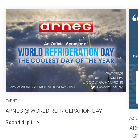
EVENTI
ARNEG @ WORLD REFRIGERATION DAY
AZI
Scopri di più
AR
FO