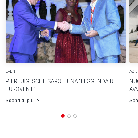
EVENTI
AZI
PIERLUIGI SCHIESARO È UNA “LEGGENDA DI
NU
EUROVENT”
AVV
Scopri di più
Scop