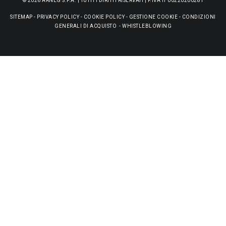
© 2026 ARNEG S.P.A. | TUTTI I DIRITTI RISERVATI | P.IVA IT 00220200281
SITEMAP
-
PRIVACY POLICY
-
COOKIE POLICY
-
GESTIONE COOKIE
-
CONDIZIONI
GENERALI DI ACQUISTO
-
WHISTLEBLOWING