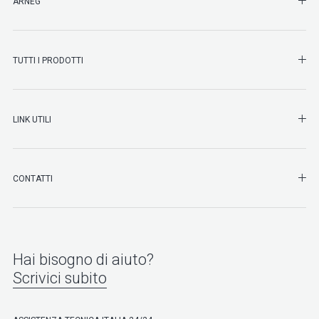
SHO
ARNEG
SHO
TUTTI I PRODOTTI
SHO
LINK UTILI
SHO
CONTATTI
Hai bisogno di aiuto?
Scrivici subito