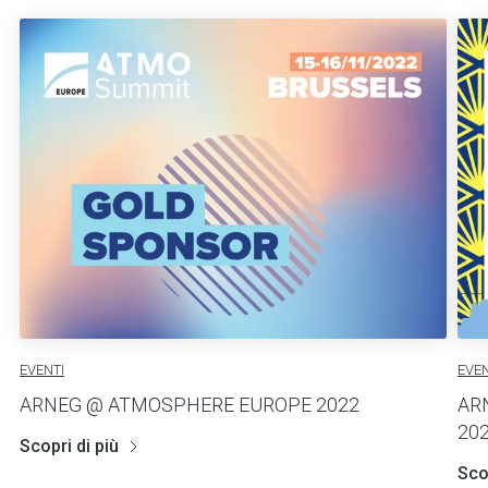
EVENTI
EVEN
ARNEG @ ATMOSPHERE EUROPE 2022
AR
20
Scopri di più
Scop