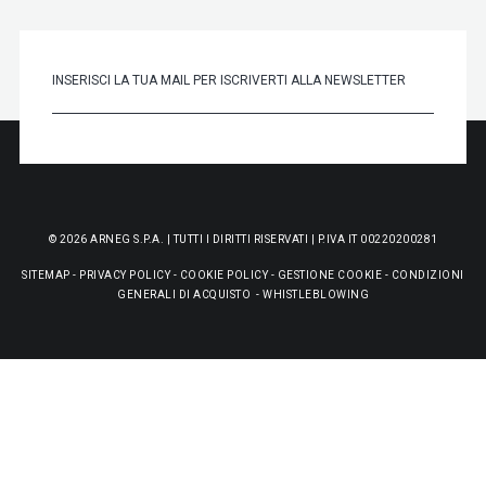
© 2026 ARNEG S.P.A. | TUTTI I DIRITTI RISERVATI | P.IVA IT 00220200281
SITEMAP
-
PRIVACY POLICY
-
COOKIE POLICY
-
GESTIONE COOKIE
-
CONDIZIONI
GENERALI DI ACQUISTO
-
WHISTLEBLOWING