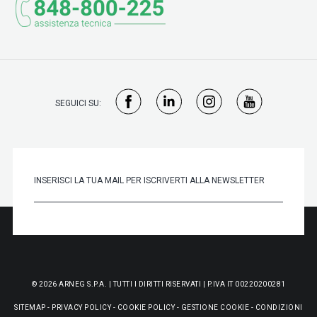
SEGUICI SU:
© 2026 ARNEG S.P.A. | TUTTI I DIRITTI RISERVATI | P.IVA IT 00220200281
SITEMAP
-
PRIVACY POLICY
-
COOKIE POLICY
-
GESTIONE COOKIE
-
CONDIZIONI