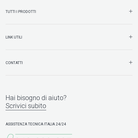
SHO
TUTTI I PRODOTTI
SHO
LINK UTILI
SHO
CONTATTI
Hai bisogno di aiuto?
Scrivici subito
ASSISTENZA TECNICA ITALIA 24/24