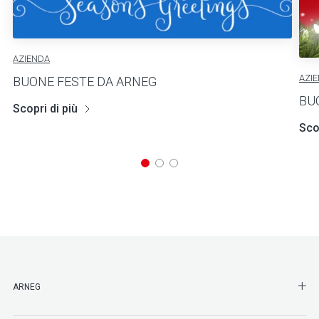
AZIENDA
AZI
BUONE FESTE DA ARNEG
BU
Scopri di più
Scop
SHO
ARNEG