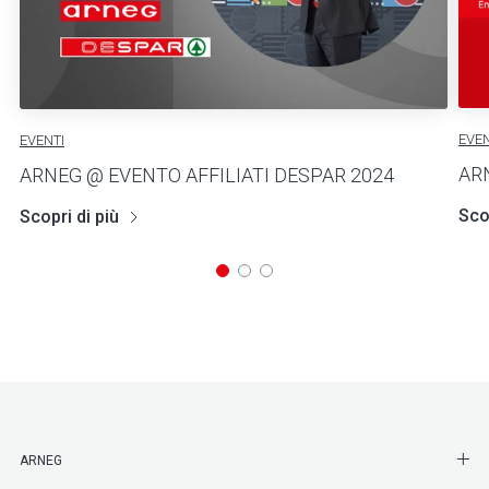
EVEN
EVENTI
AR
ARNEG @ EVENTO AFFILIATI DESPAR 2024
Scop
Scopri di più
SHO
ARNEG