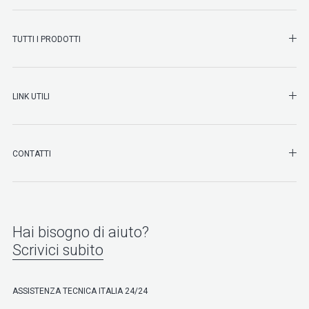
SHO
TUTTI I PRODOTTI
SHO
LINK UTILI
SHO
CONTATTI
Hai bisogno di aiuto?
Scrivici subito
ASSISTENZA TECNICA ITALIA 24/24