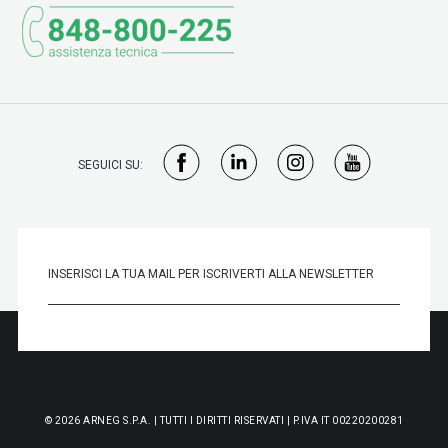
SEGUICI SU:
© 2026 ARNEG S.P.A. | TUTTI I DIRITTI RISERVATI | P.IVA IT 00220200281