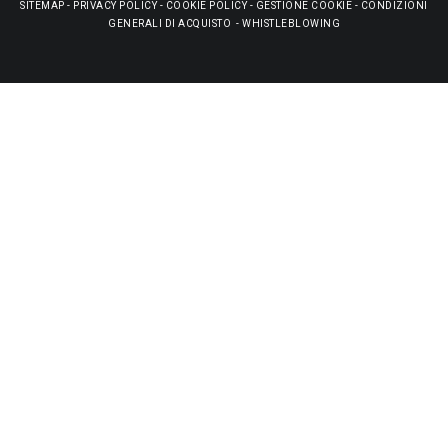
SITEMAP
-
PRIVACY POLICY
-
COOKIE POLICY
-
GESTIONE COOKIE
-
CONDIZIONI
GENERALI DI ACQUISTO
-
WHISTLEBLOWING