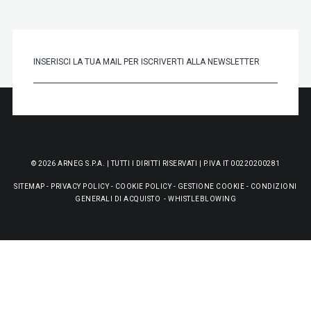
© 2026 ARNEG S.P.A. | TUTTI I DIRITTI RISERVATI | P.IVA IT 00220200281
SITEMAP
-
PRIVACY POLICY
-
COOKIE POLICY
-
GESTIONE COOKIE
-
CONDIZIONI
GENERALI DI ACQUISTO
-
WHISTLEBLOWING