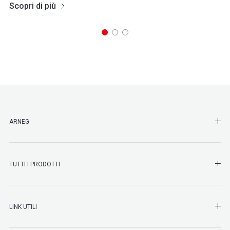
Scopri di più
SHO
ARNEG
SHO
TUTTI I PRODOTTI
SHO
LINK UTILI