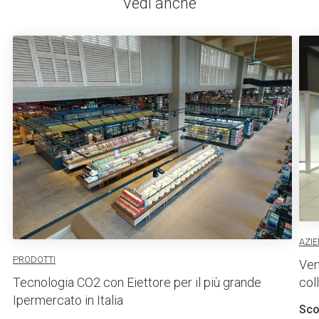
Vedi anche
AZI
PRODOTTI
Ven
col
Tecnologia CO2 con Eiettore per il più grande
Ipermercato in Italia
Scop