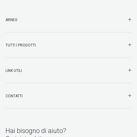
SHO
ARNEG
SHO
TUTTI I PRODOTTI
SHO
LINK UTILI
SHO
CONTATTI
Hai bisogno di aiuto?