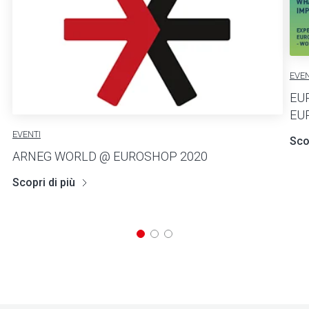
EVEN
EU
EU
EVENTI
Scop
ARNEG WORLD @ EUROSHOP 2020
Scopri di più