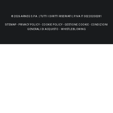
© 2026 ARNEG S.P.A. | TUTTI I DIRITTI RISERVATI | P.IVA IT 00220200281
SITEMAP
-
PRIVACY POLICY
-
COOKIE POLICY
-
GESTIONE COOKIE
-
CONDIZIONI
GENERALI DI ACQUISTO
-
WHISTLEBLOWING