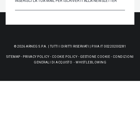
© 2026 ARNEG S.P.A. | TUTTI I DIRITTI RISERVATI | P.IVA IT 00220200281
SITEMAP
-
PRIVACY POLICY
-
COOKIE POLICY
-
GESTIONE COOKIE
-
CONDIZIONI
GENERALI DI ACQUISTO
-
WHISTLEBLOWING