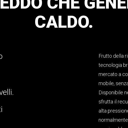
REDDO
CHE
GENE
CALDO.
o
Frutto della 
tecnologia br
mercato a co
mobile, senza
elli.
Disponibile n
sfrutta il rec
i
alta pression
normalmente 