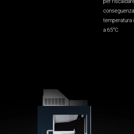
per riscaldar
conseguenza i
temperatura i
a 65°C.