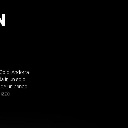
N
 Cold: Andorra
a in un solo
ende un banco
lizzo.