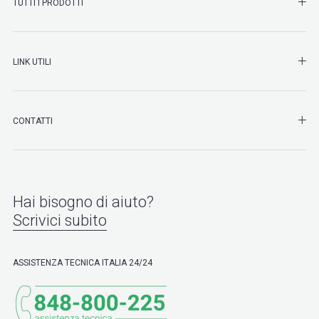
SHO
TUTTI I PRODOTTI
SHO
LINK UTILI
SHO
CONTATTI
Hai bisogno di aiuto?
Scrivici subito
ASSISTENZA TECNICA ITALIA 24/24