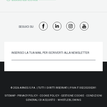
SEGUICI SU:
© 2026 ARNEG S.P.A. | TUTTI I DIRITTI RISERVATI | P.IVA IT 00220200281
SITEMAP
-
PRIVACY POLICY
-
COOKIE POLICY
-
GESTIONE COOKIE
-
CONDIZIONI
GENERALI DI ACQUISTO
-
WHISTLEBLOWING