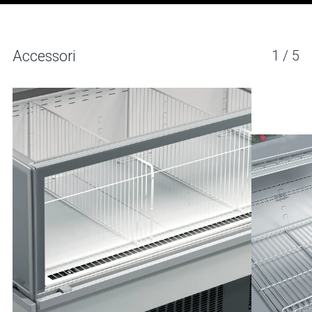
GANDER 4
Accessori
1
/
5