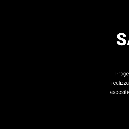
S
Proget
realizza
espositi