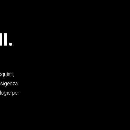
I.
quisti,
 esigenza
logie per