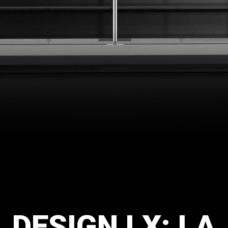
DESIGN
LX:
LA