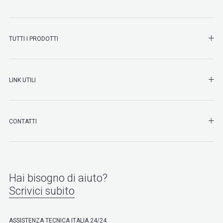
SHO
TUTTI I PRODOTTI
SHO
LINK UTILI
SHO
CONTATTI
Hai bisogno di aiuto?
Scrivici subito
ASSISTENZA TECNICA ITALIA 24/24