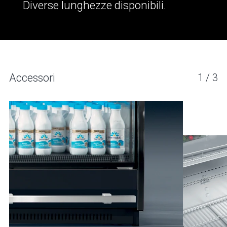
Diverse lunghezze disponibili.
PELICAN 6P
Accessori
1
/
3