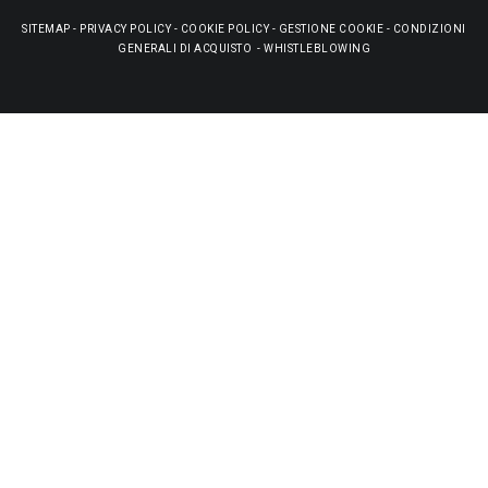
SITEMAP
-
PRIVACY POLICY
-
COOKIE POLICY
-
GESTIONE COOKIE
-
CONDIZIONI
GENERALI DI ACQUISTO
-
WHISTLEBLOWING