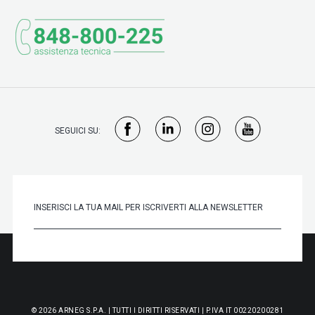
SEGUICI SU:
© 2026 ARNEG S.P.A. | TUTTI I DIRITTI RISERVATI | P.IVA IT 00220200281