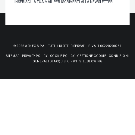
© 2026 ARNEG S.P.A. | TUTTI I DIRITTI RISERVATI | P.IVA IT 00220200281
SITEMAP
-
PRIVACY POLICY
-
COOKIE POLICY
-
GESTIONE COOKIE
-
CONDIZIONI
GENERALI DI ACQUISTO
-
WHISTLEBLOWING