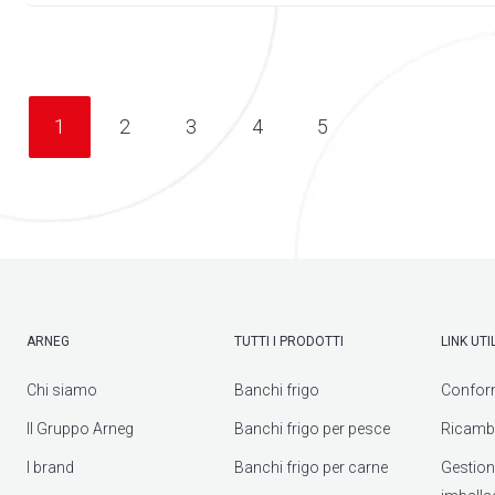
1
2
3
4
5
ARNEG
TUTTI I PRODOTTI
LINK UTIL
Chi siamo
Banchi frigo
Confor
Il Gruppo Arneg
Banchi frigo per pesce
Ricambi
I brand
Banchi frigo per carne
Gestione 