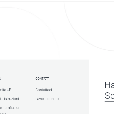
I
CONTATTI
Ha
mità UE
Contattaci
Sc
 e istruzioni
Lavora con noi
dei rifiuti di