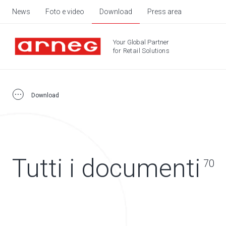
News
Foto e video
Download
Press area
Your Global Partner
for Retail Solutions
Download
Tutti i documenti
70