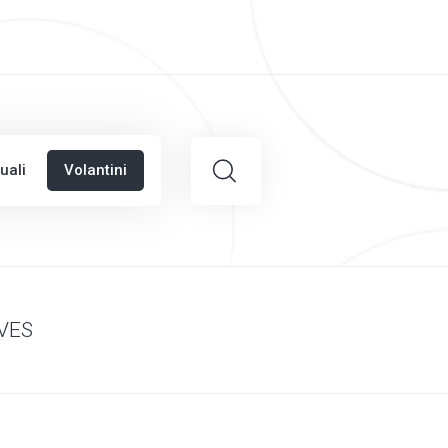
uali
Volantini
LVES